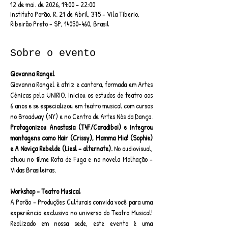
12 de mai. de 2026, 19:00 – 22:00
Instituto Porão, R. 21 de Abril, 375 - Vila Tiberio,
Ribeirão Preto - SP, 14050-460, Brasil
Sobre o evento
Giovanna Rangel
Giovanna Rangel é atriz e cantora, formada em Artes 
Cênicas pela UNIRIO. Iniciou os estudos de teatro aos 
6 anos e se especializou em teatro musical com cursos 
no Broadway (NY) e no Centro de Artes Nós da Dança. 
Protagonizou Anastasia (T4F/Caradiboi) e integrou 
montagens como Hair (Crissy), Mamma Mia! (Sophie) 
e A Noviça Rebelde (Liesl – alternate). 
No audiovisual, 
atuou no filme Rota de Fuga e na novela Malhação – 
Vidas Brasileiras.
Workshop – Teatro Musical
A Porão – Produções Culturais convida você para uma 
experiência exclusiva no universo do Teatro Musical! 
Realizado em nossa sede, este evento é uma 