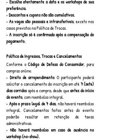
• Escolha atentamente a data e os workshops de sua 
preferência.
• Descontos e cupons não são cumulativos.
• As vagas são pessoais e intransferíveis
, exceto nos 
casos previstos na Política de Trocas.
• A inscrição só é confirmada após a compensação do 
pagamento.
Política de Ingressos, Trocas e Cancelamentos
Conforme o 
Código de Defesa do Consumidor
, para 
compras online:
• Direito de arrependimento:
 O participante poderá 
solicitar o cancelamento da inscrição em até 
7 (sete) 
dias corridos
 após a compra, desde que 
antes do início 
do evento
, com reembolso integral.
• Após o prazo legal de 7 dias
, não haverá reembolso 
integral. Cancelamentos feitos antes do evento 
poderão resultar em retenção de taxas 
administrativas.
• Não haverá reembolso em caso de ausência no 
workshop (no-show).