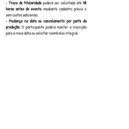
• Troca de titularidade
 poderá ser solicitada até 
48 
horas antes do evento
, mediante cadastro prévio e 
sem custos adicionais.
• Mudança na data ou cancelamento por parte da 
produção:
 O participante poderá manter a inscrição 
para a nova data ou solicitar reembolso integral.
• Taxas de serviço da plataforma não são 
reembolsáveis
, exceto em caso de cancelamento 
total do evento.
Formas de Pagamento:
• PIX
• Cartão de Crédito (até 6x sem juros)
Garanta sua vaga e viva uma experiência inesquecível 
no universo do Teatro Musical!
Ingressos